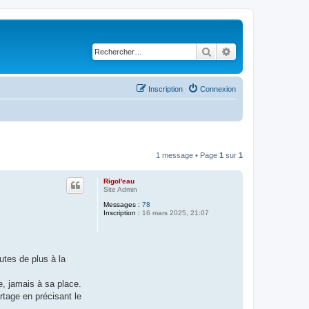
Rechercher
Recherche avancé
Inscription
Connexion
1 message • Page
1
sur
1
Rigol'eau
Site Admin
Messages :
78
Inscription :
16 mars 2025, 21:07
tes de plus à la
, jamais à sa place.
rtage en précisant le