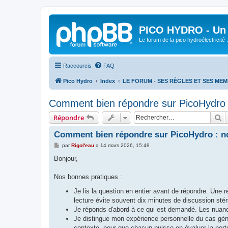
PICO HYDRO - Un 
Le forum de la pico hydroélectricité
Raccourcis
FAQ
Pico Hydro
Index
LE FORUM - SES RÈGLES ET SES ME
Comment bien répondre sur PicoHydro 
R
Répondre
Comment bien répondre sur PicoHydro : n
M
par
Rigol'eau
»
14 mars 2026, 15:49
e
s
Bonjour,
s
a
g
Nos bonnes pratiques :
e
Je lis la question en entier avant de répondre. Un
lecture évite souvent dix minutes de discussion stéri
Je réponds d'abord à ce qui est demandé. Les nuan
Je distingue mon expérience personnelle du cas génér
contexte, pour que chacun puisse en évaluer la port