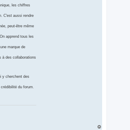
ique, les chiffres
n. C'est aussi rendre
inée, peut-être même
. On apprend tous les
st une marque de
s à des collaborations
ui y cherchent des
crédibilité du forum.
H