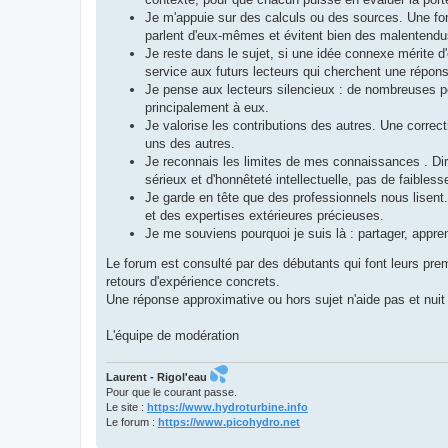
Je m'appuie sur des calculs ou des sources. Une fo
parlent d'eux-mêmes et évitent bien des malentendu
Je reste dans le sujet, si une idée connexe mérite d'
service aux futurs lecteurs qui cherchent une répons
Je pense aux lecteurs silencieux : de nombreuses p
principalement à eux.
Je valorise les contributions des autres. Une correc
uns des autres.
Je reconnais les limites de mes connaissances . Dire
sérieux et d'honnêteté intellectuelle, pas de faibless
Je garde en tête que des professionnels nous lisent.
et des expertises extérieures précieuses.
Je me souviens pourquoi je suis là : partager, appren
Le forum est consulté par des débutants qui font leurs pre
retours d'expérience concrets.
Une réponse approximative ou hors sujet n'aide pas et nuit 
L'équipe de modération
Laurent - Rigol'eau
Pour que le courant passe.
Le site :
https://www.hydroturbine.info
Le forum :
https://www.picohydro.net