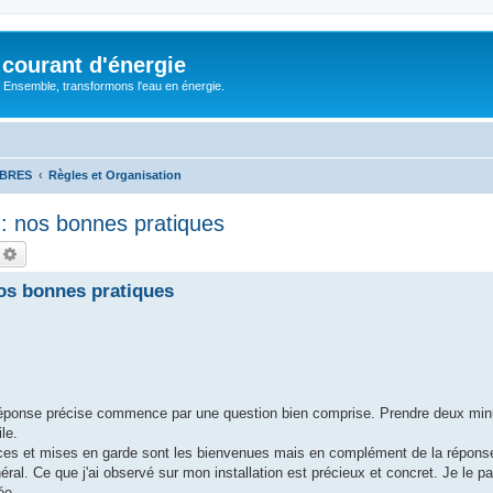
courant d'énergie
 : Ensemble, transformons l'eau en énergie.
MBRES
Règles et Organisation
: nos bonnes pratiques
echercher
Recherche avancée
os bonnes pratiques
e réponse précise commence par une question bien comprise. Prendre deux minu
le.
ces et mises en garde sont les bienvenues mais en complément de la réponse
al. Ce que j'ai observé sur mon installation est précieux et concret. Je le pa
ée.