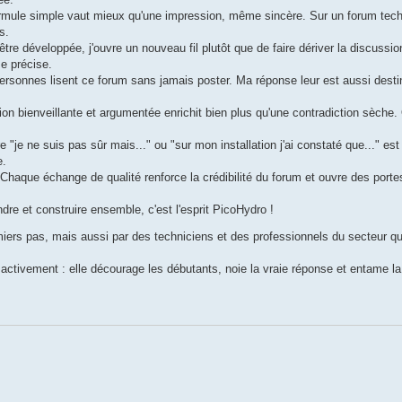
rmule simple vaut mieux qu'une impression, même sincère. Sur un forum techn
s.
être développée, j'ouvre un nouveau fil plutôt que de faire dériver la discussio
e précise.
ersonnes lisent ce forum sans jamais poster. Ma réponse leur est aussi dest
tion bienveillante et argumentée enrichit bien plus qu'une contradiction sèche
 "je ne suis pas sûr mais..." ou "sur mon installation j'ai constaté que..." e
e.
Chaque échange de qualité renforce la crédibilité du forum et ouvre des porte
dre et construire ensemble, c'est l'esprit PicoHydro !
miers pas, mais aussi par des techniciens et des professionnels du secteur q
activement : elle décourage les débutants, noie la vraie réponse et entame la 